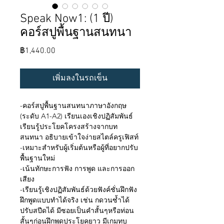
Speak Now1: (1 ปี)
คอร์สปูพื้นฐานสนทนา
ราคา
฿1,440.00
เพิ่มลงในรถเข็น
-คอร์สปูพื้นฐานสนทนาภาษาอังกฤษ
(ระดับ A1-A2) เรียนเองเชิงปฏิสัมพันธ์
เรียนรู้ประโยคโครงสร้างจากบท
สนทนา อธิบายเข้าใจง่ายสไตล์ครูเฟิสท์
-เหมาะสำหรับผู้เริ่มต้นหรือผู้ที่อยากปรับ
พื้นฐานใหม่
-เน้นทักษะการฟัง การพูด และการออก
เสียง
-เรียนรู้เชิงปฏิสัมพันธ์ด้วยฟังค์ชั่นฝึกฟัง
ฝึกพูดแบบทำได้จริง เช่น กดวนซ้ำได้
ปรับสปีดได้ มีซอยเป็นคำสั้นๆหรือท่อน
สั้นๆก่อนฝึกพูดประโยคยาว มีเกมทบ